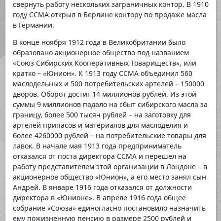
свернуть работу нескольких заграничных контор. В 1910
году ССМА открыл в Берлине контору по продаже масла
в Германии.
В конце ноября 1912 года в Великобритании было
образовано акционерное общество под названием
«Союз Сибирских Кооперативных Товариществ», или
кратко – «Юнион». К 1913 году ССМА объединил 560
маслодельных и 500 потребительских артелей – 150000
дворов. Оборот достиг 14 миллионов рублей. Из этой
суммы 9 миллионов падало на сбыт сибирского масла за
границу, более 500 тысяч рублей – на заготовку для
артелей припасов и материалов для маслоделия и
более 4260000 рублей – на потребительские товары для
лавок. В начале мая 1913 года предприниматель
отказался от поста директора ССМА и перешел на
работу представителем этой организации в Лондоне – в
акционерное общество «Юнион», а его место занял сын
Андрей. В январе 1916 года отказался от должности
директора в «Юнионе». В апреле 1916 года общее
собрание «Союза» единогласно постановило назначить
ему пожизненную пенсию в размере 2500 рублей и