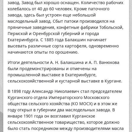
завод. Завод был хорошо оснащен. Количество рабочих
колебалось от 40 до 60 человек. Кроме паточного
завода, здесь был устроен еще небольшой
маслодельный завод. Сбыт патоки производился на
пряничные заведения, конфетные фабрики Тобольской,
Пермской и Оренбурской губерний и города
Екатеринбурга. С 1885 года Балакшин начинает
высевать различные сорта картофеля, одновременно
начинаются опыты по орошению.
Итоги деятельности А. Н. Балакшина и А. П. Ванюкова
были продемонстрированы и отмечены на
промышленной выставке в Екатеринбурге,
сельскохозяйственной и кустарной выставке в Кургане.
В 1898 году Александр Николаевич стал председателем
Курганского отдела Императорского Московского
общества сельского хозяйства (КО МОСХ) и в этом же
году открыл в губернии два маслодельных завода. В
январе 1901 года он возглавил Курганское
сельскохозяйственное товарищество, которое должно
было стать посредником между производителями масла