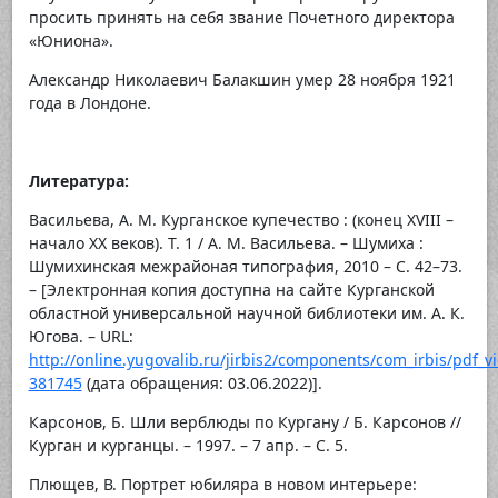
просить принять на себя звание Почетного директора
«Юниона».
Александр Николаевич Балакшин умер 28 ноября 1921
года в Лондоне.
Литература:
Васильева, А. М. Курганское купечество : (конец XVIII –
начало XX веков). Т. 1 / А. М. Васильева. – Шумиха :
Шумихинская межрайоная типография, 2010 – С. 42–73.
– [Электронная копия доступна на сайте Курганской
областной универсальной научной библиотеки им. А. К.
Югова. – URL:
http://online.yugovalib.ru/jirbis2/components/com_irbis/pdf_v
381745
(дата обращения: 03.06.2022)].
Карсонов, Б. Шли верблюды по Кургану / Б. Карсонов //
Курган и курганцы. – 1997. – 7 апр. – С. 5.
Плющев, В. Портрет юбиляра в новом интерьере: