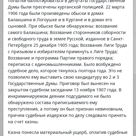
попытки баллотироваться в депутаты Государственной
Думы были пресечены курганской полицией. 22 марта
1906 года были произведены обыски в домах
Балакшина в Логоушке и в Кургане и в домах его
сыновей. При обыске были обнаружены: воззвание
самого Балакшина; Воззвание сторонников соборности
и свободного труда в земле Русской, изданное в Санкт-
Петербурге 25 декабря 1905 года; Воззвание Лиги Труда
с призывом к избирателям примкнуть к Лиге Труда;
Воззвание и программа Партии правого порядка;
переписка с единомышленниками. Было возбуждено
судебное дело, которое тянулось полтора года. Это не
позволило ему выставить свою кандидатуру во 2 и 3
Государственные Думы. Приговор был вынесен на
закрытом судебном заседании 13 ноября 1907 года. В
инкриминируемом деянии подсудимого не было
обнаружено состава приписываемого ему
преступления, а потому он был признан невиновным,
причем судебные издержки по делу следовало принять
на счет казны.
Казна понесла материальный ущерб, оплатив судебные