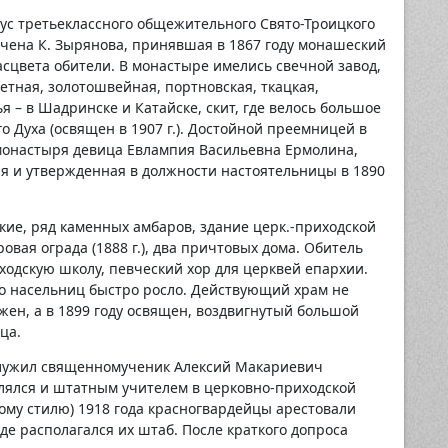
тус третьеклассного общежительного Свято-Троицкого
чена К. Зырянова, принявшая в 1867 году монашеский
асцвета обители. В монастыре имелись свечной завод,
тная, золотошвейная, портновская, ткацкая,
ья – в Шадринске и Катайске, скит, где велось большое
го Духа (освящен в 1907 г.). Достойной преемницей в
монастыря девица Евлампия Васильевна Ермолина,
я и утвержденная в должности настоятельницы в 1890
кие, ряд каменных амбаров, здание церк.-приходской
вая ограда (1888 г.), два причтовых дома. Обитель
ходскую школу, певческий хор для церквей епархии.
о насельниц быстро росло. Действующий храм не
ожен, а в 1899 году освящен, воздвигнутый большой
ца.
е служил священномученик Алексий Макариевич
влялся и штатным учителем в церковно-приходской
ому стилю) 1918 года красногвардейцы арестовали
где располагался их штаб. После краткого допроса