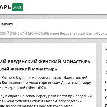
АРЬ
2026
еждения
НСКИЙ ЖЕНСКИЙ МОНАСТЫРЬ ныне Верхтеченский Свято-Троиц
СКИЙ ВВЕДЕНСКИЙ ЖЕНСКИЙ МОНАСТЫРЬ
цкий женский монастырь
 Южного Зауралья историки считают Далматовский
Б
 Богоявленского монастыря иноком Далматом (в миру
 Мокринский (1594-1697)).
Н
еру в овраге на левом берегу реки Исети при впадении
О
ная икона Успения Божией Матери, впоследствии
П
е во время одного из набегов кочевников,