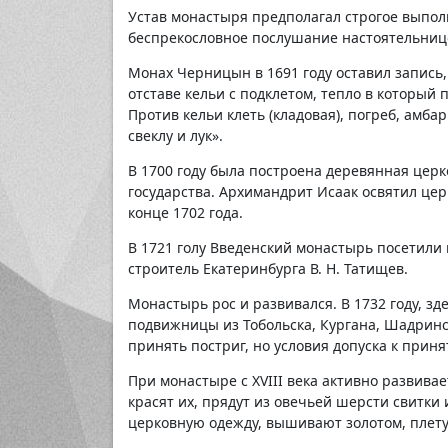
Устав монастыря предполагал строгое выпо
беспрекословное послушание настоятельниц
Монах Черницын в 1691 году оставил запись,
отставе кельи с подклетом, тепло в который 
Против кельи клеть (кладовая), погреб, амбар
свеклу и лук».
В 1700 году была построена деревянная церк
государства. Архимандрит Исаак освятил цер
конце 1702 года.
В 1721 голу Введенский монастырь посетили 
строитель Екатеринбурга В. Н. Татищев.
Монастырь рос и развивался. В 1732 году, з
подвижницы из Тобольска, Кургана, Шадринс
принять постриг, но условия допуска к при
При монастыре с XVIII века активно развивае
красят их, прядут из овечьей шерсти свитки 
церковную одежду, вышивают золотом, плету