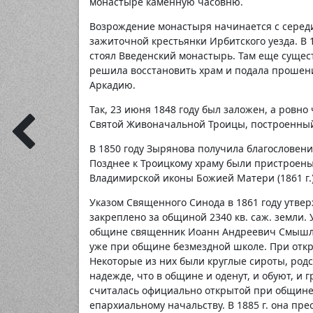
монастыре каменную часовню.
Возрождение монастыря начинается с серед
зажиточной крестьянки Ирбитского уезда. В 1
стоял Введенский монастырь. Там еще сущес
решила восстановить храм и подала прошени
Аркадию.
Так, 23 июня 1848 году был заложен, а ровно 
Святой Живоначальной Троицы, построенный
В 1850 году Зырянова получила благословени
Позднее к Троицкому храму были пристроены
Владимирской иконы Божией Матери (1861 г.) 
Указом Священного Синода в 1861 году утве
закреплено за общиной 2340 кв. саж. земли.
общине священник Иоанн Андреевич Смышля
уже при общине безмездной школе. При откр
Некоторые из них были круглые сироты, родс
надежде, что в общине и оденут, и обуют, и 
считалась официально открытой при общине,
епархиальному начальству. В 1885 г. она пр