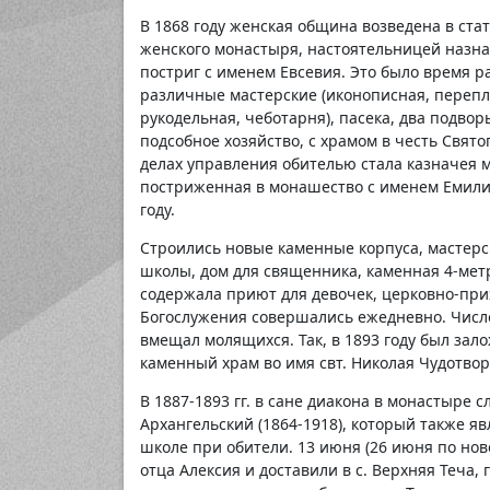
В 1868 году женская община возведена в ста
женского монастыря, настоятельницей назна
постриг с именем Евсевия. Это было время р
различные мастерские (иконописная, перепле
рукодельная, чеботарня), пасека, два подвор
подсобное хозяйство, с храмом в честь Свято
делах управления обителью стала казначея 
постриженная в монашество с именем Емили
году.
Строились новые каменные корпуса, мастерс
школы, дом для священника, каменная 4-метро
содержала приют для девочек, церковно-при
Богослужения совершались ежедневно. Числ
вмещал молящихся. Так, в 1893 году был зал
каменный храм во имя свт. Николая Чудотвор
В 1887-1893 гг. в сане диакона в монастыр
Архангельский (1864-1918), который также я
школе при обители. 13 июня (26 июня по нов
отца Алексия и доставили в с. Верхняя Теча, 