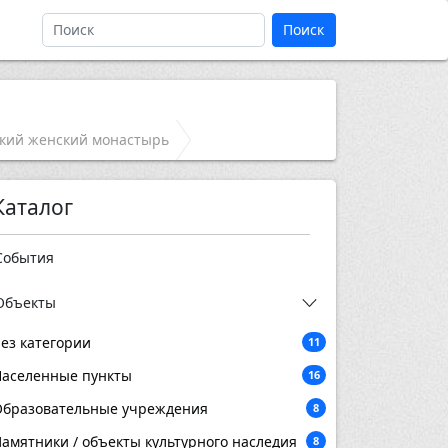
Поиск
кий женский монастырь
Каталог
События
Объекты
ез категории
11
аселенные пункты
16
бразовательные учреждения
8
амятники / объекты культурного наследия
8