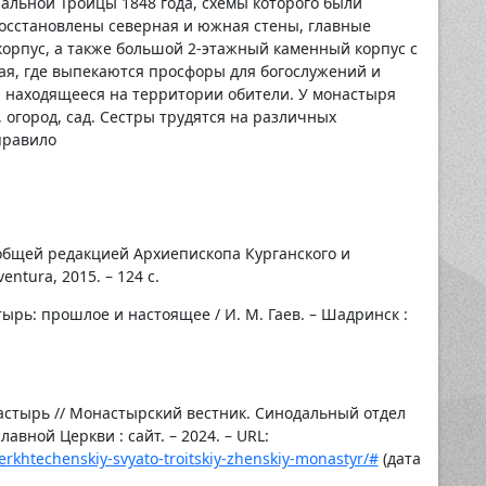
льной Троицы 1848 года, схемы которого были
восстановлены северная и южная стены, главные
орпус, а также большой 2-этажный каменный корпус с
я, где выпекаются просфоры для богослужений и
, находящееся на территории обители. У монастыря
, огород, сад. Сестры трудятся на различных
правило
общей редакцией Архиепископа Курганского и
entura, 2015. – 124 с.
ырь: прошлое и настоящее / И. М. Гаев. – Шадринск :
стырь // Монастырский вестник. Синодальный отдел
вной Церкви : сайт. – 2024. – URL:
rkhtechenskiy-svyato-troitskiy-zhenskiy-monastyr/#
(дата