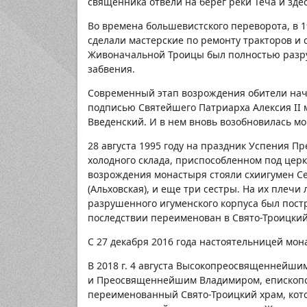
священника отвели на берег реки Теча и зде
Во времена большевистского переворота, в 1
сделали мастерские по ремонту тракторов и 
Живоначальной Троицы был полностью разру
забвения.
Современный этап возрождения обители нача
подписью Святейшего Патриарха Алексия II 
Введенский. И в нем вновь возобновилась м
28 августа 1995 году на праздник Успения 
холодного склада, приспособленном под церк
возрождения монастыря стояли схиигумен С
(Альховская), и еще три сестры. На их плечи 
разрушенного игуменского корпуса был постр
последствии переименован в Свято-Троицкий
С 27 декабря 2016 года настоятельницей мон
В 2018 г. 4 августа Высокопреосвященнейши
и Преосвященнейшим Владимиром, епископо
переименованный Свято-Троицкий храм, кот