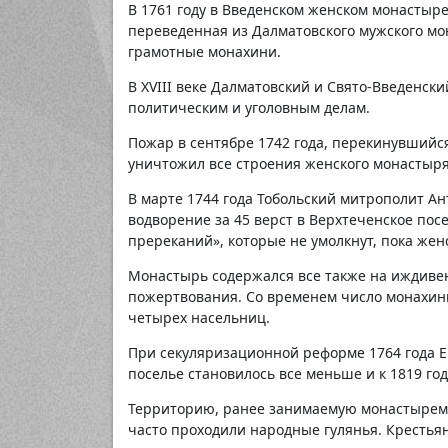
В 1761 году в Введенском женском монастыр
переведенная из Далматовского мужского мо
грамотные монахини.
В XVIII веке Далматовский и Свято-Введенск
политическим и уголовным делам.
Пожар в сентябре 1742 года, перекинувшийс
уничтожил все строения женского монастыря.
В марте 1744 года Тобольский митрополит А
водворение за 45 верст в Верхтеченское пос
пререканий», которые не умолкнут, пока жен
Монастырь содержался все также на иждивен
пожертвования. Со временем число монахинь 
четырех насельниц.
При секуляризационной реформе 1764 года Е
поселье становилось все меньше и к 1819 год
Территорию, ранее занимаемую монастырем,
часто проходили народные гулянья. Крестьян