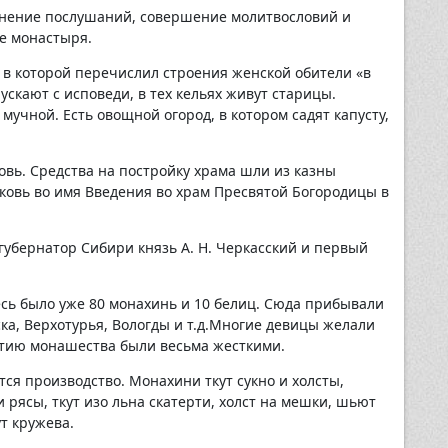
лнение послушаний, совершение молитвословий и
е монастыря.
 в которой перечислил строения женской обители «в
пускают с исповеди, в тех кельях живут старицы.
 мучной. Есть овощной огород, в котором садят капусту,
овь. Средства на постройку храма шли из казны
ковь во имя Введения во храм Пресвятой Богородицы в
губернатор Сибири князь А. Н. Черкасский и первый
десь было уже 80 монахинь и 10 белиц. Сюда прибывали
ка, Верхотурья, Вологды и т.д.Многие девицы желали
нятию монашества были весьма жесткими.
тся производство. Монахини ткут сукно и холсты,
и рясы, ткут изо льна скатерти, холст на мешки, шьют
т кружева.