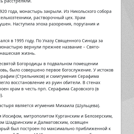
сь расстреляли.
920 года, монастырь закрыли. Из Никольского собора
сельхозтехники, растворочный цех. Храм
шен. Наступила эпоха разорения, поругания и
лся в 1995 году. По Указу Священного Синода за
монастырю вернули прежнее название – Свято-
онашеская жизнь.
Пресвятой Богородицы в подвальном помещении
овь, было совершено первое богослужение. У истоков
ерафим (Стрельников) и схиигумения Серафима
легло восстановление из руин обители. В стенах
оен храм в честь прп. Серафима Саровского (в
).
астыря является игумения Михаила (Шульцева).
м Иосифом, митрополитом Курганским и Белозерским,
м Шадринским и Далматовским, освящен
орый был построен по максимально приближенной к