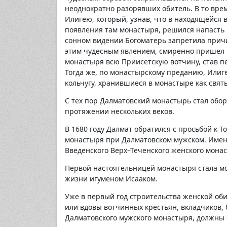
неоднократно разорявших обитель. В то вре
Илигею, который, узнав, что в находящейся 
появления там монастыря, решился напасть 
сонном видении Богоматерь запретила причи
этим чудесным явлением, смиренно пришел к
монастыря всю Приисетскую вотчину, став п
Тогда же, по монастырскому преданию, Илиг
кольчугу, хранившиеся в монастыре как святы
С тех пор Далматовский монастырь стал обо
протяжении нескольких веков.
В 1680 году Далмат обратился с просьбой к Т
монастыря при Далматовском мужском. Именн
Введенского Верх–Теченского женского мона
Первой настоятельницей монастыря стала мо
жизни игуменом Исааком.
Уже в первый год строительства женской оби
или вдовы вотчинных крестьян, вкладчиков,
Далматовского мужского монастыря, должны б