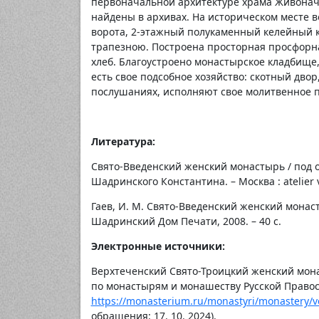
первоначальной архитектуре храма Живонача
найдены в архивах. На историческом месте 
ворота, 2-этажный полукаменный келейный к
трапезною. Построена просторная просфорна
хлеб. Благоустроено монастырское кладбище
есть свое подсобное хозяйство: скотный двор
послушаниях, исполняют свое молитвенное 
Литература:
Свято-Введенский женский монастырь / под 
Шадринского Константина. – Москва : atelier v
Гаев, И. М. Свято-Введенский женский монаст
Шадринский Дом Печати, 2008. – 40 с.
Электронные источники:
Верхтеченский Свято-Троицкий женский мона
по монастырям и монашеству Русской Правосла
https://monasterium.ru/monastyri/monastery/ve
обращения: 17. 10. 2024).