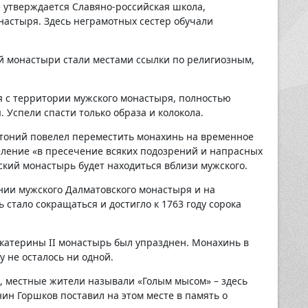
е утверждается Славяно-российская школа,
настыря. Здесь неграмотных сестер обучали
ий монастыри стали местами ссылки по религиозным,
я с территории мужского монастыря, полностью
 Успели спасти только образа и колокола.
нтоний повелел переместить монахинь на временное
еление «в пресечение всяких подозрений и напрасных
ский монастырь будет находиться вблизи мужского.
ии мужского Далматовского монастыря и на
стало сокращаться и достигло к 1763 году сорока
катерины II монастырь был упразднен. Монахинь в
у не осталось ни одной.
 местные жители называли «Голым мысом» – здесь
ин Горшков поставил на этом месте в память о