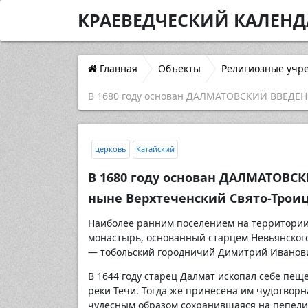
КРАЕВЕДЧЕСКИЙ КАЛЕНД
Главная
Объекты
Религиозные учр
В 1680 году основан ДАЛМАТОВСКИЙ ВВЕДЕ
церковь
Катайский
В 1680 году основан ДАЛМАТОВ
ныне Верхтеченский Свято-Трои
Наиболее ранним поселением на территории
монастырь, основанный старцем Невьянского
— тобольский городничий Димитрий Иванович
В 1644 году старец Далмат ископал себе пещ
реки Течи. Тогда же принесена им чудотвор
чудесным образом сохранившаяся на пепелищ