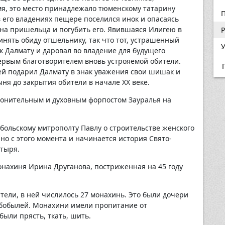
мя, это место принадлежало тюменскому татарину
в его владениях пещере поселился инок и опасаясь
на пришельца и погубить его. Явившаяся Илигею в
Р
нять обиду отшельнику, так что тот, устрашенный
У
 Далмату и даровал во владение для будущего
ервым благотворителем вновь устрояемой обители.
ей подарил Далмату в знак уважения свои шишак и
ня до закрытия обители в начале ХХ веке.
ронительным и духовным форпостом Зауралья на
обольскому митрополту Павлу о строительстве женского
о с этого момента и начинается история Свято-
стыря.
нахиня Ирина Друганова, постриженная на 45 году
тели, в ней числилось 27 монахинь. Это были дочери
 бобылей. Монахини имели пропитание от
ыли прясть, ткать, шить.