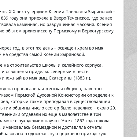
ины XIX века усердием Ксении Павловны Зыряновой –
839 году она приехала в Вверх-Теченское, где ранее
твовала каменная, но разрушенная часовня. Ксения
е об этом архиепископу Пермскому и Верхотурскому
через год, в этот же день – освящен храм во имя
 на средства самой Ксении Зыряновой.
е на строительство школы и келейного корпуса.
 и освящены приделы: северный в честь
и южный во имя вмц. Екатерины (1883 г.).
рждена православная женская община, навечно
 Указом Пермской Духовной Консистории определен к
ев, который также преподавал в существовавшей
ытии общины число сестер было невелико – около 20.
твенники отдавали их еще в малолетстве в той
грамоте с рукоделием научат. Уже с 1862 года школа
 именовалась безмездной и доставляла отчеты
еобразована в одноклассную церковно-приходскую.