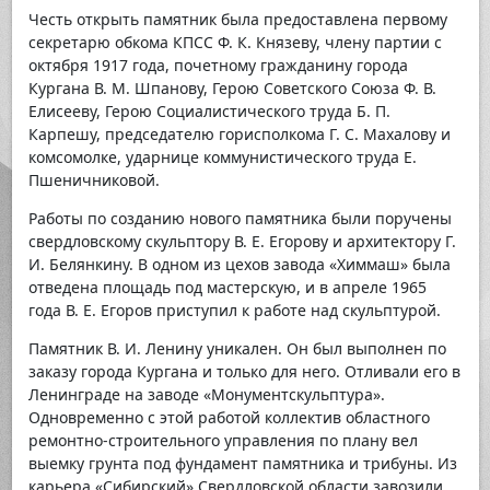
Честь открыть памятник была предоставлена первому
секретарю обкома КПСС Ф. К. Князеву, члену партии с
октября 1917 года, почетному гражданину города
Кургана В. М. Шпанову, Герою Советского Союза Ф. В.
Елисееву, Герою Социалистического труда Б. П.
Карпешу, председателю горисполкома Г. С. Махалову и
комсомолке, ударнице коммунистического труда Е.
Пшеничниковой.
Работы по созданию нового памятника были поручены
свердловскому скульптору В. Е. Егорову и архитектору Г.
И. Белянкину. В одном из цехов завода «Химмаш» была
отведена площадь под мастерскую, и в апреле 1965
года В. Е. Егоров приступил к работе над скульптурой.
Памятник В. И. Ленину уникален. Он был выполнен по
заказу города Кургана и только для него. Отливали его в
Ленинграде на заводе «Монументскульптура».
Одновременно с этой работой коллектив областного
ремонтно-строительного управления по плану вел
выемку грунта под фундамент памятника и трибуны. Из
карьера «Сибирский» Свердловской области завозили